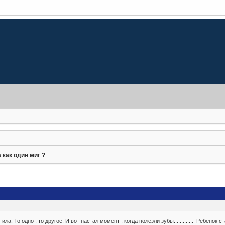
 как один миг ?
ла. То одно , то другое. И вот настал момент , когда полезли зубы............. Ребенок 