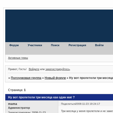
Форум
Участники
Поиск
Регистрация
Войти
Активные темы
Привет, Гость!
Войдите
или
зарегистрируйтесь
.
»
Ползунковая группа
»
Новый форум
»
Ну вот пролетели три месяца
Страница:
1
Ну вот пролетели три месяца как один миг ?
mama
Поделиться
2008-11-23 19:24:17
Администратор
Три месяца у меня пролетели и не замети
Зарегистрирован
: 2008-11-23