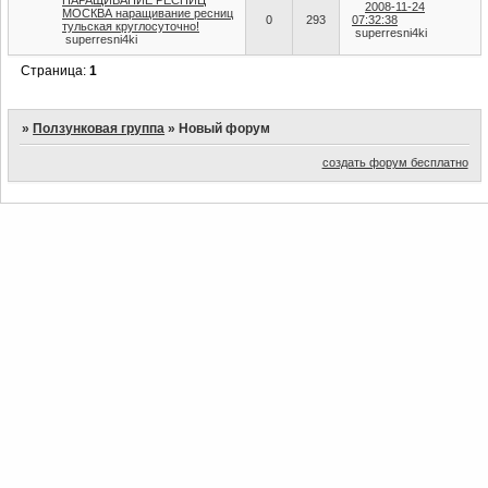
НАРАЩИВАНИЕ РЕСНИЦ
2008-11-24
МОСКВА наращивание ресниц
0
293
07:32:38
тульская круглосуточно!
superresni4ki
superresni4ki
Страница:
1
»
Ползунковая группа
»
Новый форум
создать форум бесплатно